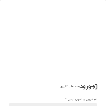
خانه
حساب کاربری من
اولین مرجع تخصصی لامپ های خودرویی و پزشکی در ایران
ورود
به حساب کاربری
نام کاربری یا آدرس ایمیل
*