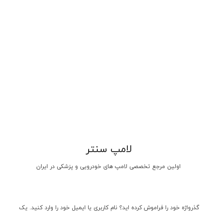
دسترسی سریع
پیش از خرید
لامپ سنتر
پیگیری سفارشات
درباره ما
اولین مرجع تخصصی لامپ های خودرویی و پزشکی در ایران
تماس با ما
حریم خصوصی
سوالات رایج
شماره تماس: 09154941383
گذرواژه خود را فراموش کرده اید؟ نام کاربری یا ایمیل خود را وارد کنید. یک