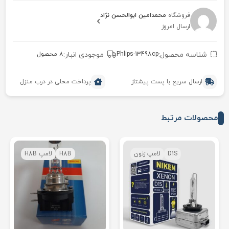
فروشگاه
محمدامین ابوالحسن نژاد
ارسال امروز
شناسه محصول:
Phlips-13498cp
موجودی انبار:
8 محصول
ارسال سریع با پست پیشتاز
پرداخت محلی در درب منزل
محصولات مرتبط
D1S
لامپ زنون
H8B
لامپ H8B