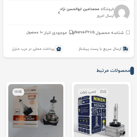
فروشگاه
محمدامین ابوالحسن نژاد
ارسال امروز
شناسه محصول:
Narva-P21/5
موجودی انبار:
10 محصول
ارسال سریع با پست پیشتاز
پرداخت محلی در درب منزل
محصولات مرتبط
D1S
لامپ زنون
H11B