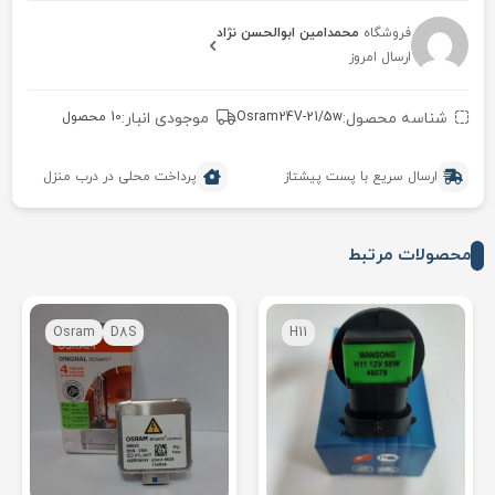
فروشگاه
محمدامین ابوالحسن نژاد
ارسال امروز
شناسه محصول:
Osram24V-21/5w
موجودی انبار:
10 محصول
ارسال سریع با پست پیشتاز
پرداخت محلی در درب منزل
محصولات مرتبط
Osram
D8S
H11