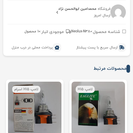
فروشگاه
محمدامین ابوالحسن نژاد
ارسال امروز
شناسه محصول:
Neolux-N380
موجودی انبار:
10 محصول
ارسال سریع با پست پیشتاز
پرداخت محلی در درب منزل
محصولات مرتبط
لامپ H15
لامپ H15 اسرام