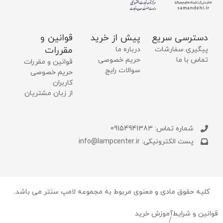
دسترسی سریع
پیش از خرید
قوانین و
مقررات
پیگیری سفارشات
درباره ما
تماس با ما
حریم خصوصی
قوانین و مقررات
سوالات رایج
حریم خصوصی
کاربران
از زبان مشتریان
شماره تماس: 09154941383
پست الکترونیکی: info@lampcenter.ir
کلیه حقوق مادی و معنوی مربوط به مجموعه لامپ سنتر می باشد.
قوانین و شرایط
آموزش خرید
/