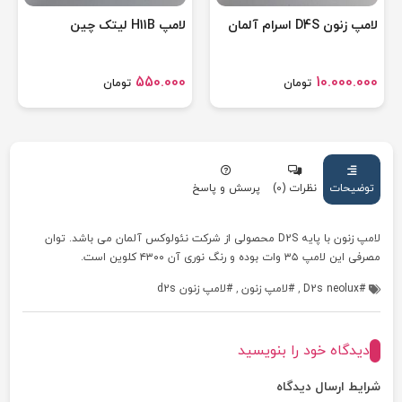
لامپ زنون D4S اسرام آلمان
لامپ H11B لیتک چین
550.000
10.000.000
تومان
تومان
توضیحات
نظرات (0)
پرسش و پاسخ
لامپ زنون با پایه D2S محصولی از شرکت نئولوکس آلمان می باشد. توان
مصرفی این لامپ ۳۵ وات بوده و رنگ نوری آن ۴۳۰۰ کلوین است.
D2s neolux
,
لامپ زنون
,
لامپ زنون d2s
دیدگاه خود را بنویسید
شرایط ارسال دیدگاه