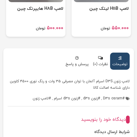
لامپ H11B لیتک چین
لامپ H8B هایپرتک چین
500.000
550.000
تومان
تومان
توضیحات
نظرات (0)
پرسش و پاسخ
لامپ زنون D3S اسرام آلمان با توان مصرفی ۳۵ وات و رنگ نوری ۴۵۰۰ کلوین
دارای شناسه اصالت کالا
D3s osram
,
زنون d3s
,
زنون d3s اسرام
,
لامپ زنون
دیدگاه خود را بنویسید
شرایط ارسال دیدگاه