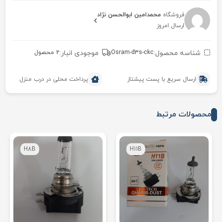
فروشگاه
محمدامین ابوالحسن نژاد
ارسال امروز
شناسه محصول:
Osram-d3s-ckc
موجودی انبار:
2 محصول
ارسال سریع با پست پیشتاز
پرداخت محلی در درب منزل
محصولات مرتبط
H8B
H11B