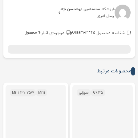
فروشگاه
محمدامین ابوالحسن نژاد
ارسال امروز
شناسه محصول:
Osram-64445
موجودی انبار:
9 محصول
محصولات مرتبط
G6.35
سوزنی
Mr11
Mr11 12v 75w