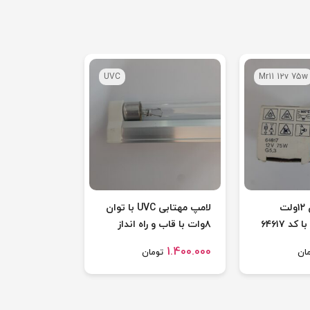
UVC
Mr11 12v 75w
لامپ کاسه ای ۱۲ولت
لامپ مهتابی UVC با توان
۸وات با قاب و راه انداز
1.400.000
ان
تومان