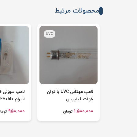
محصولات مرتبط
UVC
لامپ مهتابی UVC با توان
۸وات فیلیپس
اسرام 64250hlx
950.000
1.500.000
تومان
توما