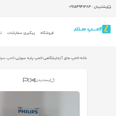
پشتیبان : 09154941383
فروشگاه
پیگیری سفارشات
ت
خانه
لامپ های آزمایشگاهی
لامپ پایه سوزنی
لامپ سوزنی ۶ولت ۱۰وات فیلیپس
پسندیدن