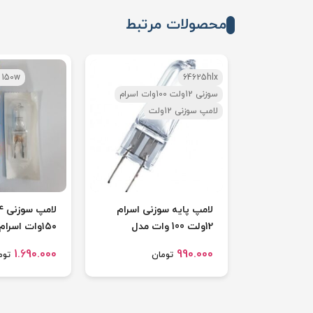
محصولات مرتبط
 150w
64625hlx
سوزنی 12ولت 100وات اسرام
لامپ سوزنی 12ولت
لامپ پایه سوزنی اسرام
12ولت 100 وات مدل
۱۵۰وات اسرام
۶۴۶۴۰hlx
64625HLX
1.690.000
990.000
تومان
توم