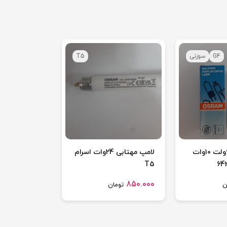
G4
سوزنی
T5
لامپ سوزنی ۶ولت ۱۰وات
لامپ مهتابی 24وات اسرام
T5
850.000
ن
تومان