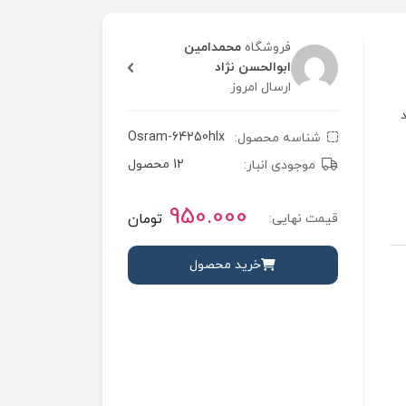
فروشگاه
محمدامین
ابوالحسن نژاد
ارسال امروز
کد
Osram-64250hlx
شناسه محصول:
12 محصول
موجودی انبار:
950.000
تومان
قیمت نهایی:
خرید محصول