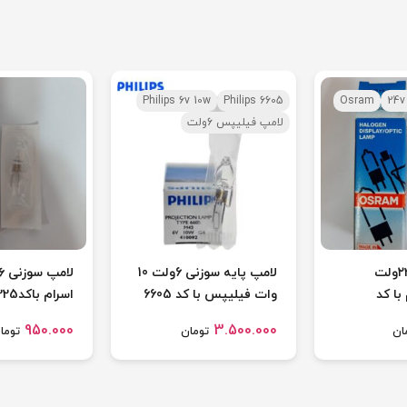
Philips 6v 10w
Philips 6605
Osram
24v
لامپ فیلیپس 6ولت
لامپ سوزنی ۲۴ولت
لامپ پایه سوزنی 6ولت 10
 با کد
وات فیلیپس با کد 6605
اسرام باکد64225
950.000
3.500.000
ان
تومان
توما