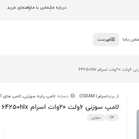
درباره ما
تماس با ما
راهنمای خرید
/
/
ماس باما
فهرست
م 64250hlx
از برند
اسرام | OSRAM
دسته:
لامپ پایه سوزنی
,
لامپ های آ
لامپ سوزنی ۶ولت ۲۰وات اسرام 64250hlx
G4
سوزنی