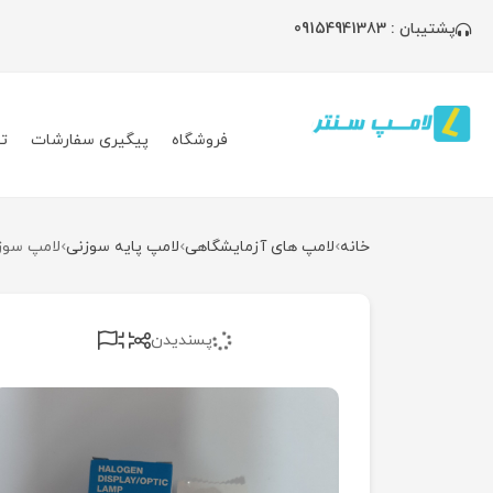
پشتیبان : 09154941383
فروشگاه
پیگیری سفارشات
ت
خانه
لامپ های آزمایشگاهی
لامپ پایه سوزنی
لامپ سوزنی ۶ولت ۲۰وات اسرا
پسندیدن