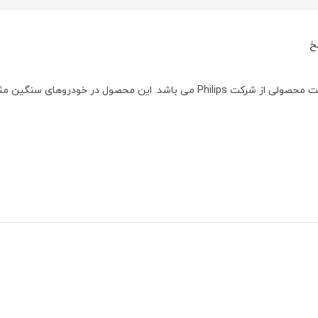
خ
لامپ پایه فندقی با توان مصرفی ۵ وات و ولتاژ ۲۴ولت محصولی از شرکت Philips می باشد. این محصول در خودروهای سنگین