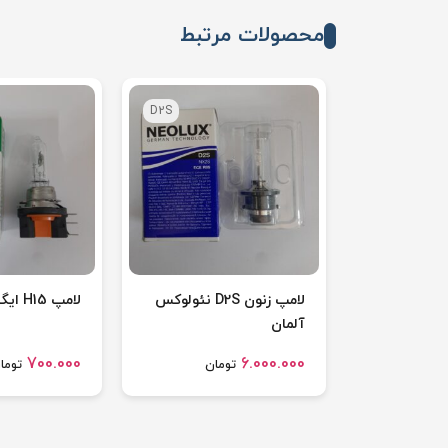
محصولات مرتبط
D2S
لامپ زنون D2S نئولوکس
لامپ H15 ایگل کره جنوبی
آلمان
700.000
6.000.000
تومان
توما