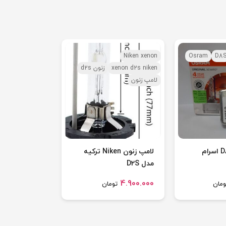
Niken xenon
Osram
D8
xenon d2s niken
زنون d2s
لامپ زنون
لامپ زنون Niken ترکیه
مدل D2S
4.900.000
ومان
تومان