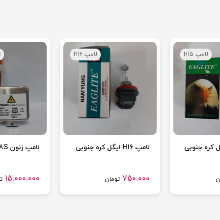
لامپ H15
لامپ H16
S
لامپ H16 ایگل کره جنوبی
لامپ زنون D8S اسرام
15.000.000
750.000
ن
تومان
ت