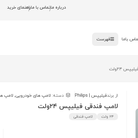
درباره ما
تماس با ما
راهنمای خرید
/
/
ماس باما
فهرست
یپس ۲۴ولت
از برند
فیلیپس | Philips
دسته:
لامپ های خودرویی
,
لامپ ه
لامپ فندقی فیلیپس ۲۴ولت
۲۴ ولت
لامپ فندقی