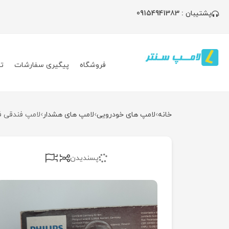
پشتیبان : 09154941383
فروشگاه
پیگیری سفارشات
ت
خانه
لامپ های خودرویی
لامپ های هشدار
لامپ فندقی فیل
پسندیدن