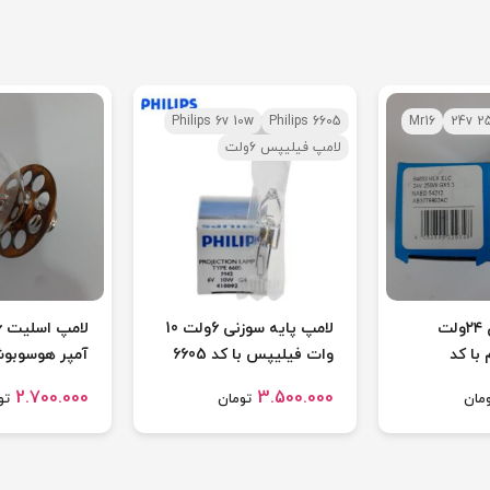
Philips 6v 10w
Philips 6605
Mr16
24v 2
لامپ فیلیپس 6ولت
لامپ کاسه ای ۲۴ولت
لامپ پایه سوزنی 6ولت 10
م با کد
وات فیلیپس با کد 6605
آمپر هوسوبوش
2.700.000
3.500.000
مان
تومان
تو