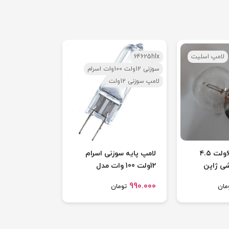
لامپ اسلیت
64625hlx
سوزنی 12ولت 100وات اسرام
لامپ سوزنی 12ولت
لامپ اسلیت ۶ولت ۴.۵
لامپ پایه سوزنی اسرام
ی ژاپن
12ولت 100 وات مدل
64625HLX
990.000
مان
تومان