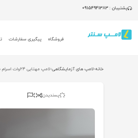
پشتیبان : 09154941383
فروشگاه
پیگیری سفارشات
ت
خانه
لامپ های آزمایشگاهی
لامپ مهتابی 24وات اسرام T5
پسندیدن