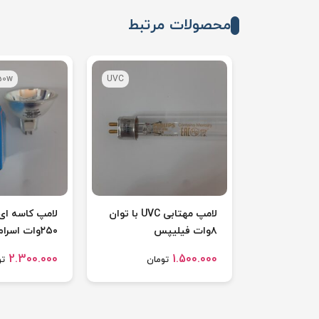
محصولات مرتبط
50w
UVC
لامپ مهتابی UVC با توان
۸وات فیلیپس
۲۵۰وات اسرا
۶۴۶۵۳hlx
2.300.000
1.500.000
تومان
تو