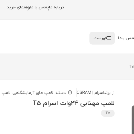
درباره ما
تماس با ما
راهنمای خرید
/
/
ماس باما
فهرست
از برند
اسرام | OSRAM
دسته:
لامپ های آزمایشگاهی
,
لامپ 
لامپ مهتابی 24وات اسرام T5
T5