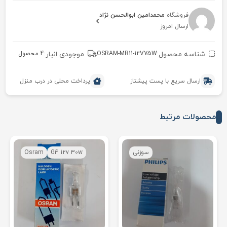
فروشگاه
محمدامین ابوالحسن نژاد
ارسال امروز
شناسه محصول:
OSRAM-MR11-12V75W
موجودی انبار:
4 محصول
ارسال سریع با پست پیشتاز
پرداخت محلی در درب منزل
محصولات مرتبط
سوزنی
G4 12v 30w
Osram