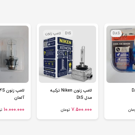
D8S
D1S
لامپ زنون
لامپ زنون Niken ترکیه
مدل D1S
آلمان
10.000.000
7.500.000
مان
تومان
تو