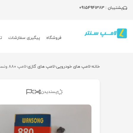
پشتیبان : 09154941383
فروشگاه
پیگیری سفارشات
ت
خانه
لامپ های خودرویی
لامپ های گازی
لامپ ۸۸۰ ونسونگ چین
پسندیدن