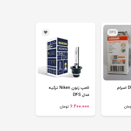
D4S
لامپ زنون D4S اسرام
لامپ زنون Niken ترکیه
مدل D4S
6.200.000
مان
تومان