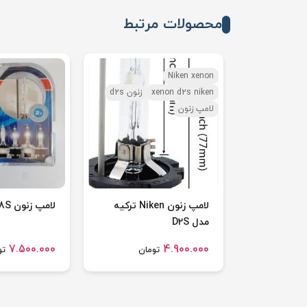
محصولات مرتبط
Niken xenon
xenon d2s niken
زنون d2s
لامپ زنون
لامپ زنون Niken ترکیه
لامپ زنون D8S
مدل D2S
7.500.000
4.900.000
تومان
تو