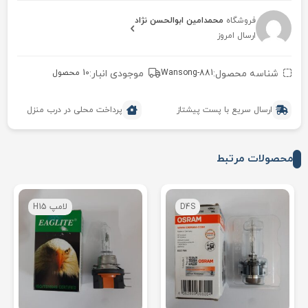
فروشگاه
محمدامین ابوالحسن نژاد
ارسال امروز
شناسه محصول:
Wansong-881
موجودی انبار:
10 محصول
ارسال سریع با پست پیشتاز
پرداخت محلی در درب منزل
محصولات مرتبط
D4S
لامپ H15