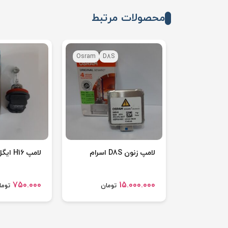
محصولات مرتبط
Osram
D8S
لامپ زنون D8S اسرام
لامپ H16 ایگل کره جنوبی
750.000
15.000.000
تومان
توما