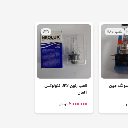
لامپ H8B
D2S
لامپ زنون D2S نئولوکس
آلمان
6.000.000
ن
تومان