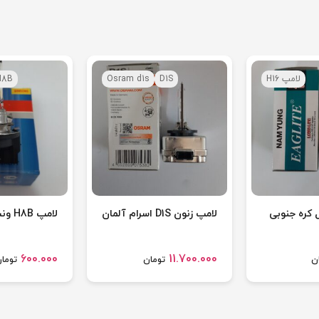
لامپ H16
D1S
Osram d1s
H8B
لامپ زنون D1S اسرام آلمان
لامپ H8B ونسونگ چین
600.000
11.700.000
ن
تومان
توما