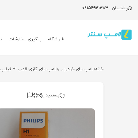
پشتیبان : 09154941383
فروشگاه
پیگیری سفارشات
ت
خانه
لامپ های خودرویی
لامپ های گازی
لامپ H1 فیلیپس مدل ویژن
پسندیدن