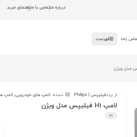
درباره ما
تماس با ما
راهنمای خرید
/
/
ماس باما
فهرست
از برند
فیلیپس | Philips
دسته:
لامپ های خودرویی
,
لامپ ها
لامپ H1 فیلیپس مدل ویژن
H1