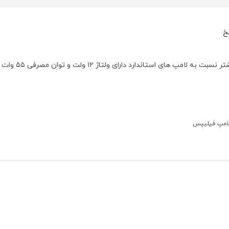
خ
لامپ H1 فیلیپس مدل ویژن با ۳۰درصد روشنایی بیشتر نسبت به لامپ های استاندارد دارای ولتاژ ۱۲ ولت و توان مصرفی ۵۵ وات
امپ فیلیپس