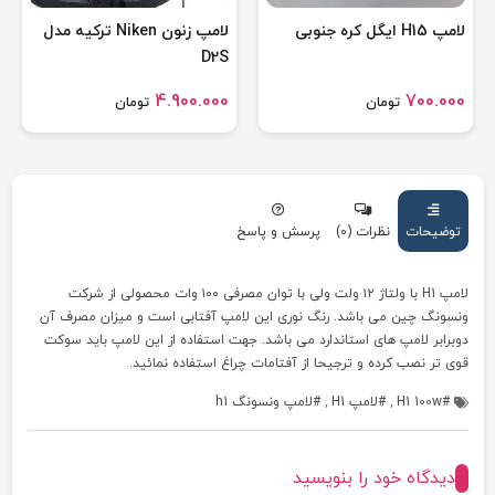
لامپ H15 ایگل کره جنوبی
لامپ زنون Niken ترکیه مدل
D2S
4.900.000
700.000
تومان
تومان
توضیحات
نظرات (0)
پرسش و پاسخ
لامپ H1 با ولتاژ ۱۲ ولت ولی با توان مصرفی ۱۰۰ وات محصولی از شرکت
ونسونگ چین می باشد. رنگ نوری این لامپ آفتابی است و میزان مصرف آن
دوبرابر لامپ های استاندارد می باشد. جهت استفاده از این لامپ باید سوکت
قوی تر نصب کرده و ترجیحا از آفتامات چراغ استفاده نمائید.
H1 100w
,
لامپ H1
,
لامپ ونسونگ h1
دیدگاه خود را بنویسید