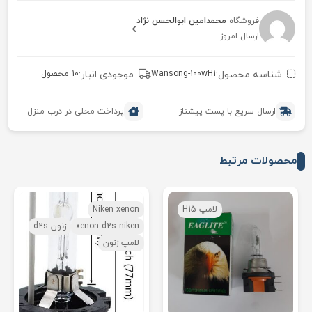
فروشگاه
محمدامین ابوالحسن نژاد
ارسال امروز
شناسه محصول:
Wansong-100wH1
موجودی انبار:
10 محصول
ارسال سریع با پست پیشتاز
پرداخت محلی در درب منزل
محصولات مرتبط
لامپ H15
Niken xenon
xenon d2s niken
زنون d2s
لامپ زنون