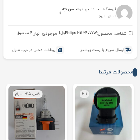
فروشگاه
محمدامین ابوالحسن نژاد
ارسال امروز
شناسه محصول:
Philips-H11-24v70W
موجودی انبار:
4 محصول
ارسال سریع با پست پیشتاز
پرداخت محلی در درب منزل
محصولات مرتبط
H11
لامپ H15 اسرام