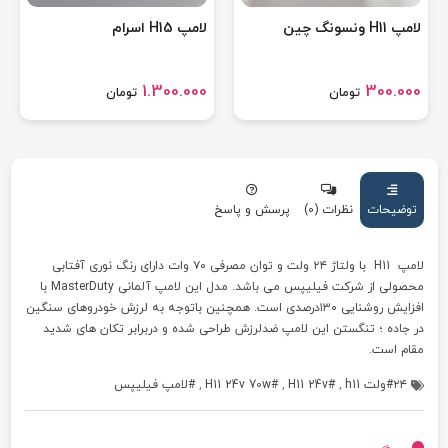
لامپ H11 ونسونگ چین
لامپ H15 اسرام
1.300.000
300.000
تومان
تومان
توضیحات
نظرات (0)
پرسش و پاسخ
لامپ H11 با ولتاژ ۲۴ ولت و توان مصرفی ۷۰ وات دارای رنگ نوری آفتابی
محصولی از شرکت فیلیپس می باشد. مدل این لامپ آلمانی MasterDuty با
افزایش روشنایی ۱۳۰درصدی است. همچنین باتوجه به لرزش خودروهای سنگین
در جاده ؛ تنگستن این لامپ ضدلرزش طراحی شده و دربرابر تکان های شدید
مقام است.
۲۴ولت h11
,
H11 24v
,
H11 24v 70w
,
لامپ فیلیپس