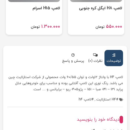
لامپ H8 ایگل کره جنوبی
لامپ H15 اسرام
1.300.000
550.000
تومان
تومان
توضیحات
نظرات (0)
پرسش و پاسخ
لامپ H4 با ولتاژ ۱۲ولت و توان ۶۰/۵۵ وات محصولی از شرکت استارلایت چین
می باشد. رنگ نوری این لامپ آفتابی بوده و مناسب برای خودروهایی مثل
پراید ۱۳۱ – ۱۴۱- صبا – ۱۵۱ – پژو۴۰۵- ریو – برلیانس و … است.
H4 استارلایت
,
لامپ h4
دیدگاه خود را بنویسید