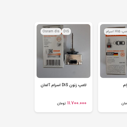
 H15 اسرام
D1S
Osram d1s
لامپ زنون D1S اسرام آلمان
11.700.000
مان
تومان