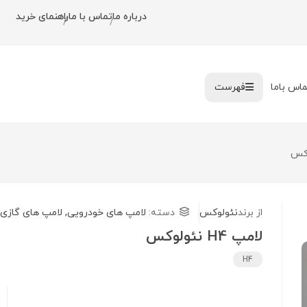
درباره ما
تماس با ما
راهنمای خرید
/
/
ماس باما
فهرست
از برند
نئولوکس
دسته:
لامپ های خودرویی
,
لامپ های گازی
لامپ H4 نئولوکس
H4