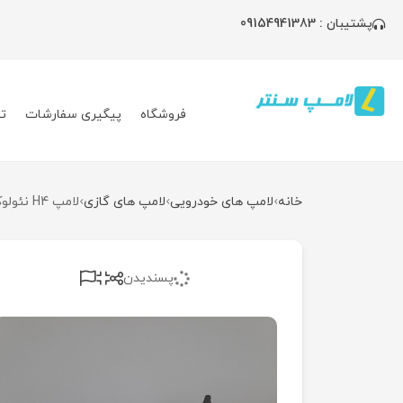
پشتیبان : 09154941383
فروشگاه
پیگیری سفارشات
ت
خانه
لامپ های خودرویی
لامپ های گازی
لامپ H4 نئولوکس
پسندیدن