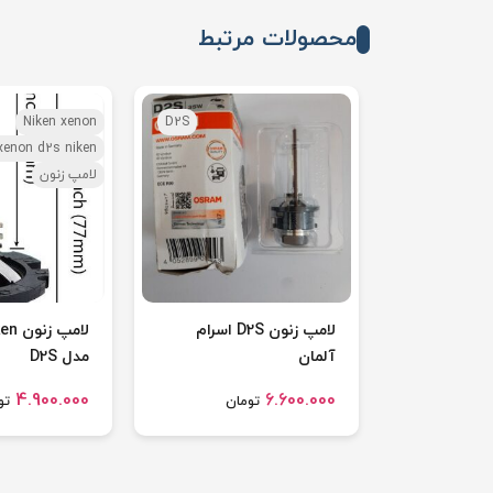
محصولات مرتبط
Niken xenon
D2S
xenon d2s niken
لامپ زنون
لامپ زنون D2S اسرام
آلمان
مدل D2S
4.900.000
6.600.000
تومان
تو