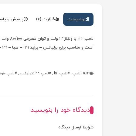
توضیحات
نظرات (0)
پرسش و پاس
لامپ H4 
است و مناسب برای برلیانس – پراید ۱۳۱ – صبا – ۱۴۱ – ۱۵۱ – وانت پیکان – ریو – پژو۴۰۵ و … است.
H4 لامپ
,
لامپ h4
,
لامپ h4 نئولوکس
,
لامپ خود
دیدگاه خود را بنویسید
شرایط ارسال دیدگاه