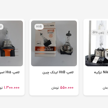
H11B
لامپ
زنون d2s
لامپ زنون Niken ترکیه
لامپ H11B لیتک چین
لامپ H15 اسرام
1.300.000
550.000
مان
تومان
تو