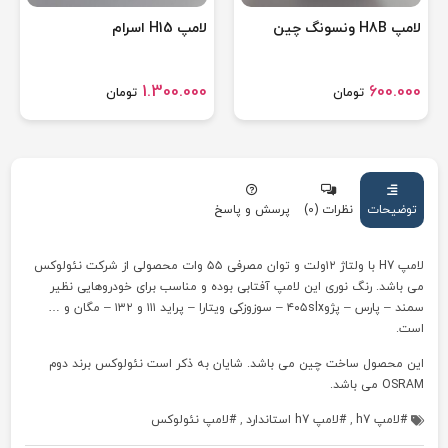
لامپ H8B ونسونگ چین
لامپ H15 اسرام
1.300.000
600.000
تومان
تومان
توضیحات
نظرات (0)
پرسش و پاسخ
لامپ H7 با ولتاژ ۱۲ولت و توان مصرفی ۵۵ وات محصولی از شرکت نئولوکس
می باشد. رنگ نوری این لامپ آفتابی بوده و مناسب برای خودروهایی نظیر
سمند – پارس – پژو۴۰۵slx – سوزوزکی ویتارا – پراید ۱۱۱ و ۱۳۲ – مگان و …
است.
این محصول ساخت چین می باشد. شایان به ذکر است نئولوکس برند دوم
OSRAM می باشد.
لامپ h7
,
لامپ h7 استاندارد
,
لامپ نئولوکس