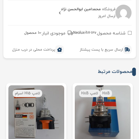
فروشگاه
محمدامین ابوالحسن نژاد
ارسال امروز
شناسه محصول:
Neolux-h7-12v
موجودی انبار:
10 محصول
ارسال سریع با پست پیشتاز
پرداخت محلی در درب منزل
محصولات مرتبط
H8B
لامپ H8B
لامپ H15 اسرام