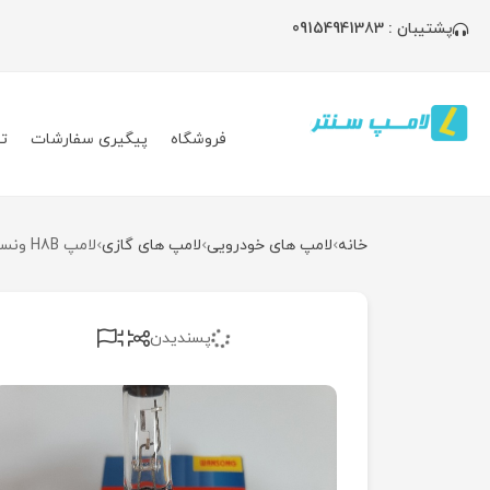
پشتیبان : 09154941383
فروشگاه
پیگیری سفارشات
ت
خانه
لامپ های خودرویی
لامپ های گازی
لامپ H8B ونسونگ چین
پسندیدن