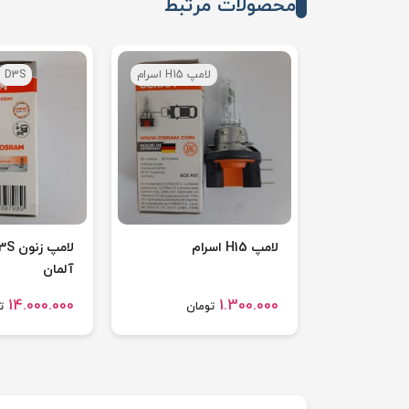
محصولات مرتبط
لامپ H15 اسرام
D3S
لامپ H15 اسرام
آلمان
14.000.000
1.300.000
تومان
ت