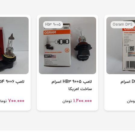
Hb3 9005
Osram D3S
لامپ زنون D3S اسرام
لامپ HB3 9005 اسرام
لامپ Hb4 9006 فیلیپس
ساخت امریکا
700.000
1.200.000
ومان
تومان
توما