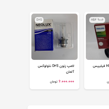
D2S
HB4 9006
لامپ زنون D2S نئولوکس
آلمان
6.000.000
ن
تومان