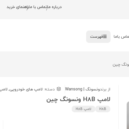
درباره ما
تماس با ما
راهنمای خرید
/
/
ماس باما
فهرست
از برند
ونسونگ | Wansong
دسته:
لامپ های خودرویی
,
لامپ
لامپ H8B ونسونگ چین
H8B
لامپ H8B