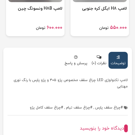
لامپ H8 ایگل کره جنوبی
لامپ H8B ونسونگ چین
600.000
550.000
تومان
تومان
توضیحات
نظرات (0)
پرسش و پاسخ
لامپ تکنولوژی LED چراغ سقف مخصوص پژو ۴۰۵ و پژو پارس با رنگ نوری
مهتابی
چراغ سقف پارس
,
چراغ سقف تیام
,
چراغ سقف کامل پژو
دیدگاه خود را بنویسید