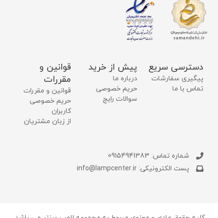
دسترسی سریع
پیش از خرید
قوانین و
مقررات
پیگیری سفارشات
درباره ما
تماس با ما
حریم خصوصی
قوانین و مقررات
سوالات رایج
حریم خصوصی
کاربران
از زبان مشتریان
شماره تماس: 09154941383
پست الکترونیکی: info@lampcenter.ir
کلیه حقوق مادی و معنوی مربوط به مجموعه لامپ سنتر می باشد.