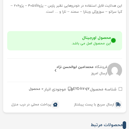
این هدلایت قابل استفاده در خودروهایی نظیر پارس – پژو۴۰۵slx – پژو۲۰۶ –
کیا سراتو – سوزوزکی ویتارا – سمند – تارا و … است.
محصول اورجینال
این محصول اصل می باشد.
فروشگاه
محمدامین ابوالحسن نژاد
ارسال امروز
شناسه محصول:
EYD-h7-q7
موجودی انبار:
0 محصول
ارسال سریع با پست پیشتاز
پرداخت محلی در درب منزل
محصولات مرتبط