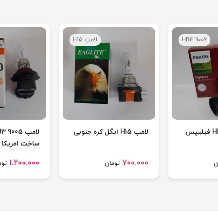
HB4 9006
لامپ H15
لامپ H15 ایگل کره جنوبی
ساخت امریکا
1.200.000
700.000
ن
تومان
توم