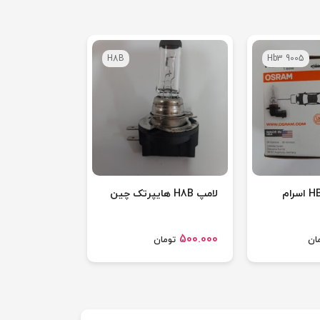
H8B
Hb3 9005
لامپ HB3 9005 اسرام
لامپ H8B هایپرتک چین
500.000
ان
تومان