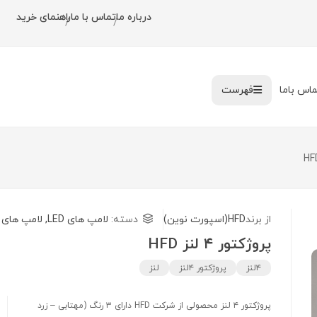
درباره ما
تماس با ما
راهنمای خرید
/
/
ماس باما
فهرست
از برند
HFD(اسپورت نوین)
دسته:
لامپ های LED
,
لامپ های 
پروژکتور ۴ لنز HFD
۴لنز
پروژکتور ۴لنز
لنز
پروژکتور ۴ لنز محصولی از شرکت HFD دارای ۳ رنگ (مهتابی – زرد