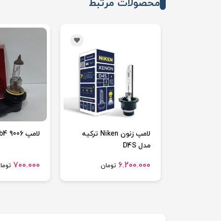
محصولات مرتبط
لامپ زنون Niken ترکیه
لامپ Hb4 9006 فیلیپس
مدل D4S
700.000
6.200.000
تومان
توما