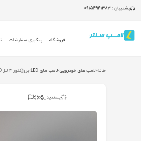
پشتیبان : 09154941383
فروشگاه
پیگیری سفارشات
ت
خانه
لامپ های خودرویی
لامپ های LED
پروژکتور ۴ لنز HFD
پسندیدن